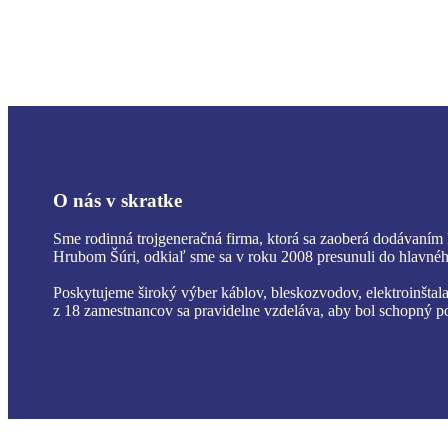
O nás v skratke
Sme rodinná trojgeneračná firma, ktorá sa zaoberá dodávaním
Hrubom Šúri, odkiaľ sme sa v roku 2008 presunuli do hlavného
Poskytujeme široký výber káblov, bleskozvodov, elektroinšta
z 18 zamestnancov sa pravidelne vzdeláva, aby bol schopný p