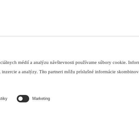
tavebnými firmami, malými investormi, remeselníkmi, aj osobami, ktor
 ponuke nájdete podlahové kúrenie, bleskozvody, audio-video telefóny, 
ociálnych médií a analýzu návštevnosti používame súbory cookie. Infor
 inzercie a analýzy. Títo partneri môžu príslušné informácie skombinova
stiky
Marketing