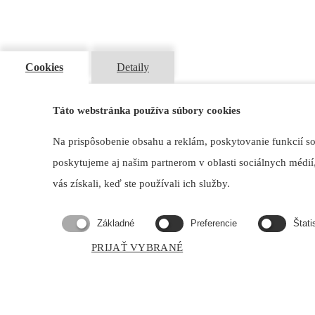
Cookies
Detaily
O nás
Sme predajcovia komponentov, súčiastok a materiálov, využívaných s
Táto webstránka používa súbory cookies
najkvalitnejšie firmy, sprostredkujúce certifikované produkty.
Poskytujeme odborné poradenstvo pri výbere správneho tovaru. V našej
Na prispôsobenie obsahu a reklám, poskytovanie funkcií s
poskytujeme aj našim partnerom v oblasti sociálnych médií,
Navštívte nás
vás získali, keď ste používali ich služby.
Základné
Preferencie
Štati
PRIJAŤ VYBRANÉ