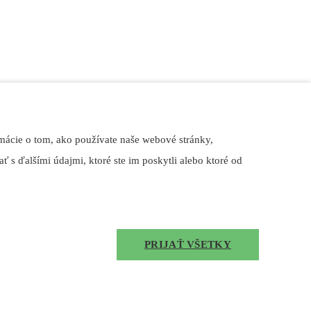
é renovujú svoje domácnosti. Našimi dodávateľmi sú tie
vypínače, svietidlá, alebo elektroinštalačný materiál.
mácie o tom, ako používate naše webové stránky,
ť s ďalšími údajmi, ktoré ste im poskytli alebo ktoré od
PRIJAŤ VŠETKY