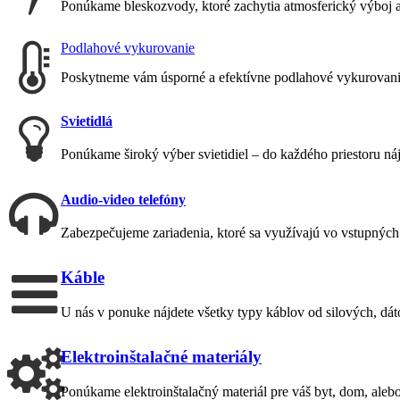
Ponúkame bleskozvody, ktoré zachytia atmosferický výboj
Podlahové vykurovanie
Poskytneme vám úsporné a efektívne podlahové vykurovani
Svietidlá
Ponúkame široký výber svietidiel – do každého priestoru nájd
Audio-video telefóny
Zabezpečujeme zariadenia, ktoré sa využívajú vo vstupných 
Káble
U nás v ponuke nájdete všetky typy káblov od silových, dá
Elektroinštalačné materiály
Ponúkame elektroinštalačný materiál pre váš byt, dom, aleb