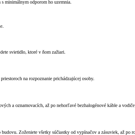
 a s minimálnym odporom ho uzemnia.
e.
ete svietidlo, ktoré v ňom zažiari.
priestoroch na rozpoznanie prichádzajúcej osoby.
tových a oznamovacích, až po nehorľavé bezhalogénové káble a vodiče
o budovu. Zoženiete všetky súčiastky od vypínačov a zásuviek, až po r