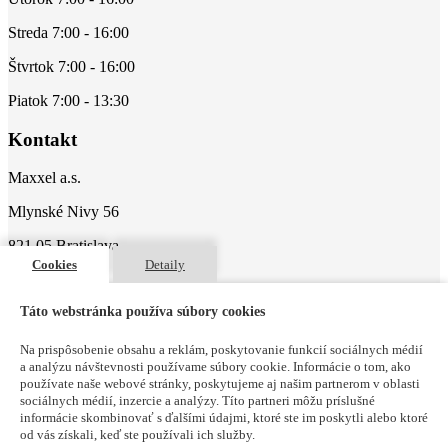
Streda 7:00 - 16:00
Štvrtok 7:00 - 16:00
Piatok 7:00 - 13:30
Kontakt
Maxxel a.s.
Mlynské Nivy 56
821 05 Bratislava
Cookies
Detaily
Tel. +421 2 536 30 231
Táto webstránka používa súbory cookies
Fax. +421 2 536 30 324
E-mail info@maxxel.sk
Na prispôsobenie obsahu a reklám, poskytovanie funkcií sociálnych médií
a analýzu návštevnosti používame súbory cookie. Informácie o tom, ako
používate naše webové stránky, poskytujeme aj našim partnerom v oblasti
Pozrite si aj
sociálnych médií, inzercie a analýzy. Títo partneri môžu príslušné
informácie skombinovať s ďalšími údajmi, ktoré ste im poskytli alebo ktoré
Domov
od vás získali, keď ste používali ich služby.
O nás