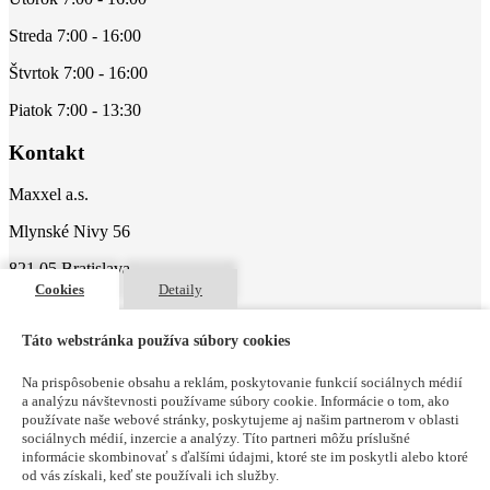
Streda 7:00 - 16:00
Štvrtok 7:00 - 16:00
Piatok 7:00 - 13:30
Kontakt
Maxxel a.s.
Mlynské Nivy 56
821 05 Bratislava
Cookies
Detaily
Tel. +421 2 536 30 231
Táto webstránka používa súbory cookies
Fax. +421 2 536 30 324
E-mail info@maxxel.sk
Na prispôsobenie obsahu a reklám, poskytovanie funkcií sociálnych médií
a analýzu návštevnosti používame súbory cookie. Informácie o tom, ako
používate naše webové stránky, poskytujeme aj našim partnerom v oblasti
Pozrite si aj
sociálnych médií, inzercie a analýzy. Títo partneri môžu príslušné
informácie skombinovať s ďalšími údajmi, ktoré ste im poskytli alebo ktoré
Domov
od vás získali, keď ste používali ich služby.
O nás