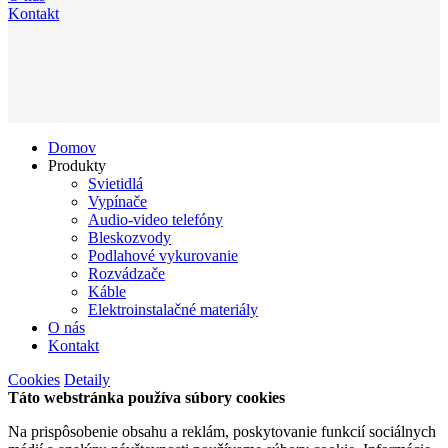
Kontakt
Domov
Produkty
Svietidlá
Vypínače
Audio-video telefóny
Bleskozvody
Podlahové vykurovanie
Rozvádzače
Káble
Elektroinstalačné materiály
O nás
Kontakt
Cookies
Detaily
Táto webstránka používa súbory cookies
Na prispôsobenie obsahu a reklám, poskytovanie funkcií sociálnych